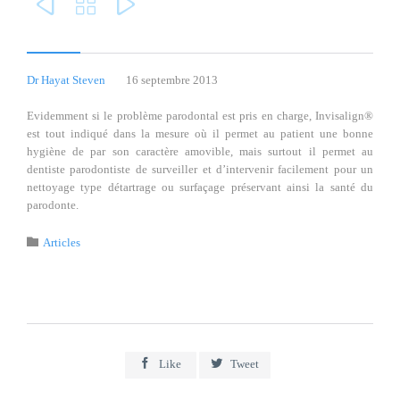



Dr Hayat Steven
16 septembre 2013
Evidemment si le problème parodontal est pris en charge, Invisalign®
est tout indiqué dans la mesure où il permet au patient une bonne
hygiène de par son caractère amovible, mais surtout il permet au
dentiste parodontiste de surveiller et d’intervenir facilement pour un
nettoyage type détartrage ou surfaçage préservant ainsi la santé du
parodonte.
Category

Articles


Like
Tweet