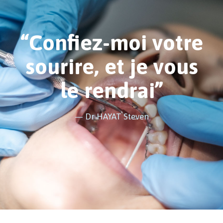
“Confiez-moi votre
sourire, et je vous
le rendrai”
— Dr HAYAT Steven