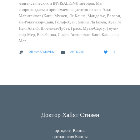
лингвистических и INVISALIGN® методов. Мы
сопровождаем и принимаем пациентов со всех Альп-
Маритаймов (Канн, Мужен, Ле Канне, Манделье, Валори,
Ла-Рокет-сюр-Сьян, Гольф-Хуан, Канны Ла Бокка, Хуан ле
Пен, Антиб, Вилленев-Лубет, Грасс, Муан-Сарту, Теуль-
сюр-Мер, Вальбонна, София Антиполис, Биот, Кань-сюр-
Мер,…
LOVE
CATEGORY


DR HAYAT STEVEN
ARTICLES
2

IT
Доктор Хайят Стивен
ортодонт Канны
ортодонтия Канны